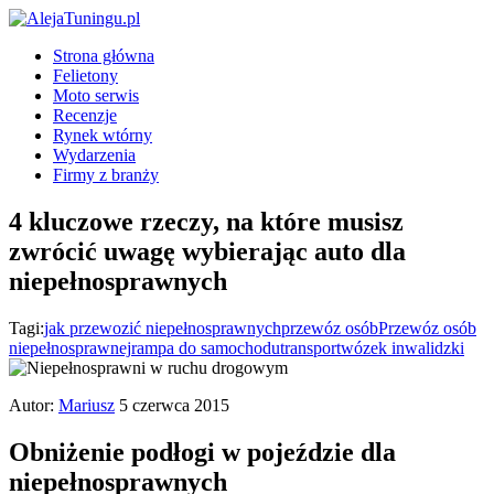
Strona główna
Felietony
Moto serwis
Recenzje
Rynek wtórny
Wydarzenia
Firmy z branży
4 kluczowe rzeczy, na które musisz
zwrócić uwagę wybierając auto dla
niepełnosprawnych
Tagi:
jak przewozić niepełnosprawnych
przewóz osób
Przewóz osób
niepełnosprawnej
rampa do samochodu
transport
wózek inwalidzki
Autor:
Mariusz
5 czerwca 2015
Obniżenie podłogi w pojeździe dla
niepełnosprawnych