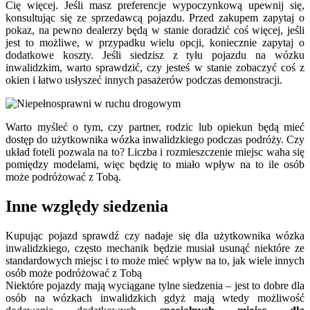
Cię
więcej. Jeśli masz preferencje wypoczynkową upewnij się,
konsultując
się z
e sprzedawcą pojazdu. P
rzed
zakupem zapytaj o
pokaz,
na pewno dealerzy
będą w stanie doradzić
coś więcej
, jeśli
jest to możliwe,
w przypadku wielu opcji, koniecznie zapytaj o
dodatkowe koszty. Jeśli siedzisz z tyłu
pojazdu
na wózku
inwalidzkim, warto sprawdzić, czy jesteś w stanie zobaczyć
coś
z
okien i łatwo usłyszeć innych pasażerów podczas demonstracji.
Warto myśleć o tym, czy partner, rodzic lub opiekun będ
ą
mieć
dostęp
do
użytkownik
a
wózka inwalidzkiego podczas podróży. Czy
układ foteli pozwala na to? Liczba i rozmieszczenie miejsc waha się
pomiędzy modelami, więc będ
zię to
miał
o
wpływ na
to
ile osób
może podróżować z Tobą.
Inne względy siedzenia
Kupując
pojazd
sprawdź czy nadaje
się dla użytkownika wózka
inwalidzkiego, często
mechanik
będzie musiał usunąć niektóre ze
standardowych miejsc i to może mieć wpływ
na to
, jak wiele innych
osób może podróżować z Tobą
Niektóre pojazdy mają
wyciągane tylne
siedz
enia – jest to dobre dla
osób na wózkach inwalidzkich
gdyż mają wtedy
możliwość