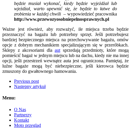
będ
zie
musiał
wykonać,
kiedy
będzie
wy
jeżdżał lub
wjeżdżał, warto
upewnić się,
że
będzie to łatwe do
zrobienia
w każdej chwili
– wypowiedzieć pracownika
http://www.przewozyosobniepelnosprawnych.pl
Ważne jest również, aby rozważyć, ile miejsca trzeba będzie
przeznaczyć na
bagażu lub
potrzebny
sprzęt. Jeśli potrzebujesz
bardziej bezpieczne
go miejsca na
przechowywanie bagażu, omów
o
pcje
z dobrym mechanikiem specjalizującym się w przeróbkach
.
Sk
lepy
z
akcesori
ami dla
aut
sprzed
ają
przedmioty, które mogą
pomieścić bagaż w
jednym
miejsc
u lub na
dachu,
kiedy nie ma
innej
opcji, jeśli przestrzeń wewnątrz
auta
jest ograniczona. Pamiętaj, że
luźne bagaż
e
mo
gą
być niebezpieczne, jeśli kierowca
będzie
zmuszony do
gwałtownego hamowania.
Previous post
Następny artykuł
Menu:
O Nas
Partnerzy
Kontakt
Moto przegląd