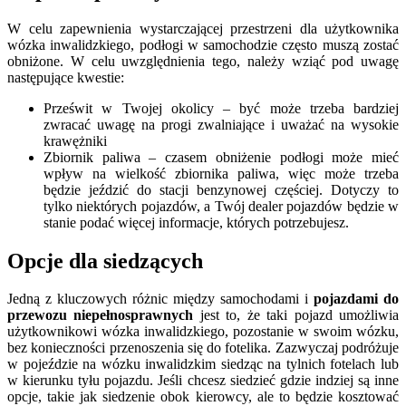
W celu
zapewnienia wystarczającej
przestrze
ni
dla użytkownika
wózka inwalidzkiego, podłogi
w samochodzie
często muszą zostać
obniżone. W celu uwzględnienia tego, należy wziąć pod uwagę
następujące kwestie:
Prześwit w Twojej okolicy – być może trzeba bardziej
zwracać uwagę na
progi zwalniające i uważać na wysokie
krawężniki
Zbiornik paliwa – czasem obniżenie podłogi może mieć
wpływ na wielkość zbiornika paliwa, więc może trzeba
będzie jeździć do
stacji benzynowej częściej. Dotyczy to
tylko niektórych pojazdów, a Twój d
ealer pojazdów
będzie w
stanie podać więcej informacj
e
,
których potrzebujesz.
Opcje dla siedzących
Jedn
ą
z kluczowych różnic między samochodami i
pojazdami do
przewozu niepełnosprawnych
jest to
,
że taki pojazd
umożliwia
użytkownikowi wózka inwalidzkiego, pozosta
nie
w swoim wózku,
bez konieczności przenoszenia się do fotelika. Zazwyczaj podróżuje
w
pojeździe
na wózku inwalidzkim siedz
ąc
na tylnich
fotela
ch
lub
w kierunku tyłu pojazdu. Jeśli chcesz siedzieć gdzie indziej są inne
opcje, takie jak siedz
enie
obok kierowcy, ale to będzie kosztować