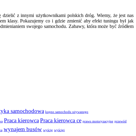
ę dzielić z innymi użytkownikami polskich dróg. Wiemy, że jest nas
em klasy. Pokazujemy co i gdzie zmienić aby efekt tuningu był jak
 z odmienianiem swojego samochodu. Zabawy, która może być źródłem
tyka samochodowa
kupno samochodu używanego
Praca kierowca
Praca kierowca ce
wa
prawo motoryzacyjne
przewód
wynajem busów
wa
wyścig
wyścigi