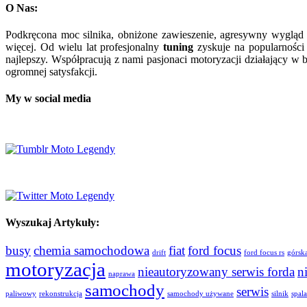
O Nas:
Podkręcona moc silnika, obniżone zawieszenie, agresywny wygląd
więcej. Od wielu lat profesjonalny
tuning
zyskuje na popularności 
najlepszy. Współpracują z nami pasjonaci motoryzacji działający 
ogromnej satysfakcji.
My w social media
Wyszukaj Artykuły:
busy
chemia samochodowa
fiat
ford focus
drift
ford focus rs
górsk
motoryzacja
nieautoryzowany serwis forda
n
naprawa
samochody
serwis
paliwowy
rekonstrukcja
samochody używane
silnik
spal