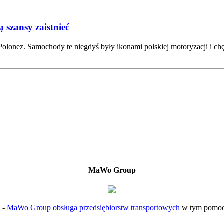
 szansy zaistnieć
 i Polonez. Samochody te niegdyś były ikonami polskiej motoryzacji 
MaWo Group
L -
MaWo Group obsługa przedsiębiorstw transportowych
w tym pomoc 