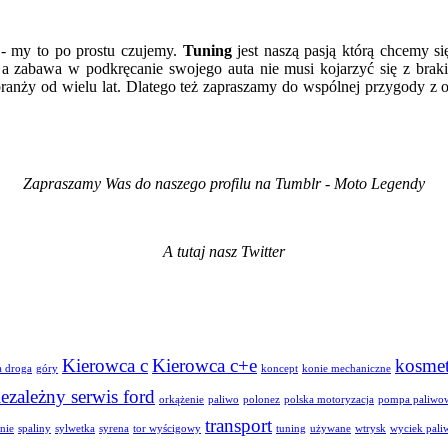
 - my to po prostu czujemy.
Tuning
jest naszą pasją którą chcemy si
a zabawa w podkręcanie swojego auta nie musi kojarzyć się z braki
w branży od wielu lat. Dlatego też zapraszamy do wspólnej przygody
Zapraszamy Was do naszego profilu na Tumblr - Moto Legendy
A tutaj nasz Twitter
Kierowca c
Kierowca c+e
kosme
a droga
góry
koncept
konie mechaniczne
iezależny serwis ford
orkążenie
paliwo
polonez
polska motoryzacja
pompa paliwo
transport
anie
spaliny
sylwetka
syrena
tor wyścigowy
tuning
używane
wtrysk
wyciek pali