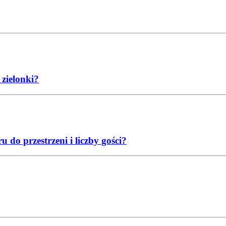
 zielonki?
do przestrzeni i liczby gości?