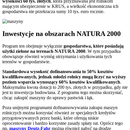
wysokości 60 tys. złotych
, która przyznawana jest rolnikom
mającym ubezpieczenie w KRUS, a wielkość ekonomiczna ich
gospodarstwa nie przekracza sumy 10 tys. euro rocznie.
Inwestycje na obszarach NATURA 2000
Program ten obejmuje wyłącznie
gospodarstwa, które posiadają
użytki zielone na terenach NATURA 2000
. W tym przypadku
obowiązuje również wymóg utrzymania i użytkowania tych
terenów w gospodarstwie.
Standardowa wysokość dofinansowania to 50% kosztów
kwalifikowanych, jednak
młodzi rolnicy mogą liczyć na wyższy
poziom wsparcia wynoszący 60% kosztów kwalifikowanych
.
Maksymalna kwota dotacji to 200 tys. złotych w przypadku, gdy nie
jest to inwestycja budowlana. Z programu tego można skorzystać,
chcąc zakupić maszyny do uprawy pastwisk i łąk.
Poza unijnymi programami dofinansowywania zakupu maszyn
rolniczych można korzystać również ze specjalnych kredytów
przygotowywanych przez banki, które oferują niskie
oprocentowanie i bardzo korzystne zasady spłaty rat. Oprócz tego
np.
maszyny Deutz-Fahr
można również nabyć na drodze