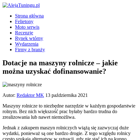
Strona główna
Felietony
Moto serwis
Recenzje
Rynek wtórny
Wydarzenia
Firmy z branży
Dotacje na maszyny rolnicze – jakie
można uzyskać dofinansowanie?
Autor:
Redaktor MK
13 października 2021
Maszyny rolnicze to niezbędne narzędzie w każdym gospodarstwie
rolnym. Bez nich większość prac byłaby bardzo trudna do
zrealizowania lub nawet niemożliwa.
Jednak z zakupem maszyn rolniczych wiążą się zazwyczaj duże
wydatki, ponieważ są one bardzo drogie. Z tego względu rolnicy
często szukają alternatyw w sytuacji, gdy nie stać ich na kupno