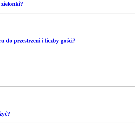
 zielonki?
do przestrzeni i liczby gości?
żyć?