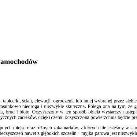
 samochodów
, tapicerki, ścian, elewacji, ogrodzenia lub innej wybranej przez si
tosunkowo niedroga i niezwykle skuteczna. Polega ona na tym, że g
a, brud i błoto. Oczyszczony w ten sposób obiekt wystarczy następn
etycznych zacieków, dzięki czemu oczyszczona powierzchnia będzie pr
ępnych miejsc oraz różnych zakamarków, z których nie jesteśmy w st
nieczyszczeń nawet z głębokich szczelin – myjka parowa jest niezwy