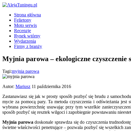
Strona główna
Felietony
Moto serwis
Recenzje
Rynek wtórny
Wydarzenia
Firmy z branży
Myjnia parowa – ekologiczne czyszczenie
Tagi:
myjnia parowa
Autor:
Mariusz
11 października 2016
Zastanawiasz się jak w prosty sposób pozbyć się brudu z samochodu
mycie za pomocą pary. Ta metoda czyszczenia i odświeżania jest s
wybrana powierzchnię usuwając przy tym wszelkie zanieczyszczeni
sposób pozbyć się resztek wilgoci i zapobiegnie powstawaniu nieest
Myjnia parowa
doskonale sprawdza się do czyszczenia trudnodost
świetne właściwości penetrujące – pozwala pozbyć się wszelkich za