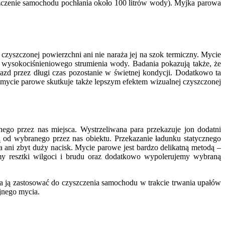
szczenie samochodu pochłania około 100 litrów wody). Myjka parowa
 czyszczonej powierzchni ani nie naraża jej na szok termiczny. Mycie
 wysokociśnieniowego strumienia wody. Badania pokazują także, że
zd przez długi czas pozostanie w świetnej kondycji. Dodatkowo ta
e mycie parowe skutkuje także lepszym efektem wizualnej czyszczonej
go przez nas miejsca. Wystrzeliwana para przekazuje jon dodatni
 od wybranego przez nas obiektu. Przekazanie ładunku statycznego
 ani zbyt duży nacisk. Mycie parowe jest bardzo delikatną metodą –
iemy resztki wilgoci i brudu oraz dodatkowo wypolerujemy wybraną
 ją zastosować do czyszczenia samochodu w trakcie trwania upałów
jnego mycia.