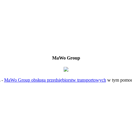
MaWo Group
L -
MaWo Group obsługa przedsiębiorstw transportowych
w tym pomoc 