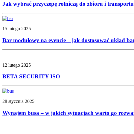
Jak wybrać przyczepę rolniczą do zbioru i transportu
15 lutego 2025
Bar modułowy na evencie – jak dostosować układ baru 
12 lutego 2025
BETA SECURITY ISO
28 stycznia 2025
Wynajem busa – w jakich sytuacjach warto go rozwa