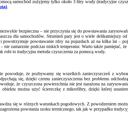
pomocą samochód zużyjemy tylko około 3 litry wody (tradycyjne czy
utaj
.
na niezwykle bezpieczna – nie przyczynia się do powstawania zarysowań
szcza dla samochodów. Strumień pary jest o wiele delikatniejszy od
 powstrzymuje powstawanie rdzy na pojazdach aż na kilka lat – poja
e – nie zamarznie podczas niskich temperatur. Warto także pamiętać, ż
ak robi to tradycyjna metoda czyszczenia za pomocą wody.
e powoduje, że pozbywamy się wszelkich zanieczyszczeń z wybrane
odpychają się, dzięki czemu zanieczyszczenia bez problemu odchodzą
owoduje, że czyszczona powierzchnia nie jest narażona na zarysowania
a obiektu można użyć ściereczkę z mikrofibry, dzięki której usun
sprawdza się w różnych warunkach pogodowych. Z powodzeniem można
 zagrożenia powstania szoku termicznego, tak jak w przypadku tradycy