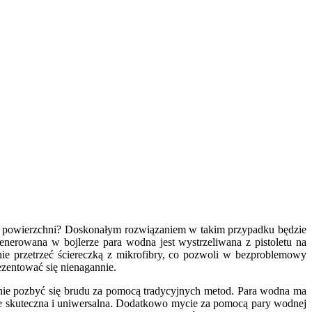
ebie powierzchni? Doskonałym rozwiązaniem w takim przypadku będzie
enerowana w bojlerze para wodna jest wystrzeliwana z pistoletu na
ie przetrzeć ściereczką z mikrofibry, co pozwoli w bezproblemowy
ezentować się nienagannie.
anie pozbyć się brudu za pomocą tradycyjnych metod. Para wodna ma
kle skuteczna i uniwersalna. Dodatkowo mycie za pomocą pary wodnej