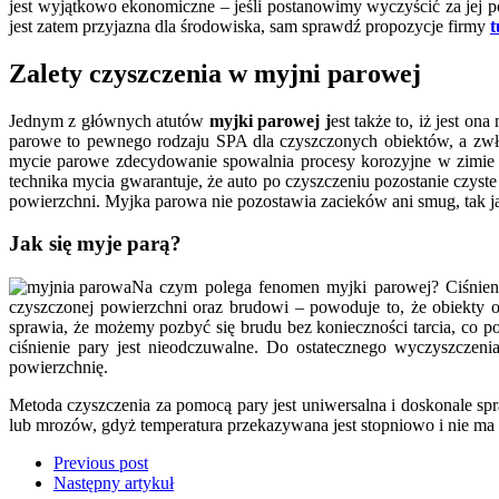
jest wyjątkowo ekonomiczne – jeśli postanowimy wyczyścić za jej 
jest zatem przyjazna dla środowiska, sam sprawdź propozycje firmy
t
Zalety czyszczenia w myjni parowej
Jednym z głównych atutów
myjki parowej j
est także to, iż jest o
parowe to pewnego rodzaju SPA dla czyszczonych obiektów, a zwła
mycie parowe zdecydowanie spowalnia procesy korozyjne w zimie i
technika mycia gwarantuje, że auto po czyszczeniu pozostanie czyst
powierzchni. Myjka parowa nie pozostawia zacieków ani smug, tak j
Jak się myje parą?
Na czym polega fenomen myjki parowej? Ciśnieni
czyszczonej powierzchni oraz brudowi – powoduje to, że obiekty 
sprawia, że możemy pozbyć się brudu bez konieczności tarcia, co p
ciśnienie pary jest nieodczuwalne. Do ostatecznego wyczyszczeni
powierzchnię.
Metoda czyszczenia za pomocą pary jest uniwersalna i doskonale 
lub mrozów, gdyż temperatura przekazywana jest stopniowo i nie ma
Previous post
Następny artykuł