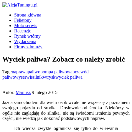
Strona główna
Felietony
Moto serwis
Recenzje
Rynek wtórny
Wydarzenia
Firmy z branży
Wyciek paliwa? Zobacz co należy zrobić
Tagi:
naprawa
paliwo
pompa paliwowa
przewód
paliwowy
serwis
silnik
wtrysk
wyciek paliwa
Autor:
Mariusz
9 lutego 2015
Jazda samochodem dla wielu osób wcale nie wiąże się z poznaniem
swojego pojazdu od środka. Dosłownie od środka. Niektórzy w
ogóle nie zaglądają do silnika, nie są świadomi istnienia pewnych
części, nie wiedzą jak dokonać podstawowych napraw.
Ich wiedza zwykle ogranicza się tylko do wlewania