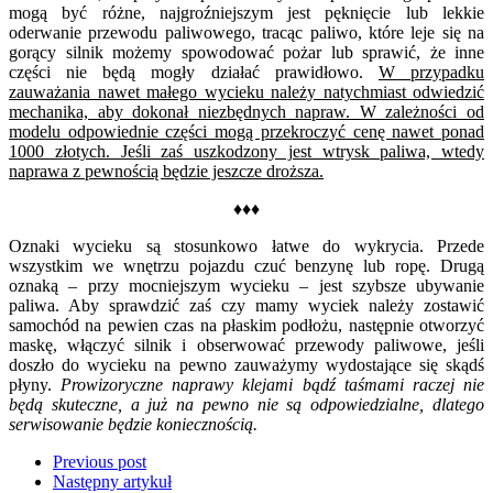
mogą być różne, najgroźniejszym jest pęknięcie lub lekkie
oderwanie przewodu paliwowego, tracąc paliwo, które leje się na
gorący silnik możemy spowodować pożar lub sprawić, że inne
części nie będą mogły działać prawidłowo.
W przypadku
zauważania nawet małego wycieku należy natychmiast odwiedzić
mechanika, aby dokonał niezbędnych napraw. W zależności od
modelu odpowiednie części mogą przekroczyć cenę nawet ponad
1000 złotych. Jeśli zaś uszkodzony jest wtrysk paliwa, wtedy
naprawa z pewnością będzie jeszcze droższa.
♦♦♦
Oznaki wycieku są stosunkowo łatwe do wykrycia. Przede
wszystkim we wnętrzu pojazdu czuć benzynę lub ropę. Drugą
oznaką – przy mocniejszym wycieku – jest szybsze ubywanie
paliwa. Aby sprawdzić zaś czy mamy wyciek należy zostawić
samochód na pewien czas na płaskim podłożu, następnie otworzyć
maskę, włączyć silnik i obserwować przewody paliwowe, jeśli
doszło do wycieku na pewno zauważymy wydostające się skądś
płyny.
Prowizoryczne naprawy klejami bądź taśmami raczej nie
będą skuteczne, a już na pewno nie są odpowiedzialne, dlatego
serwisowanie będzie koniecznością.
Previous post
Następny artykuł